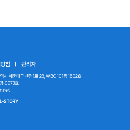
리방침
관리자
시 해운대구 센텀1로 28, WBC 101동 1802호
영-0073호
m.net
L-STORY