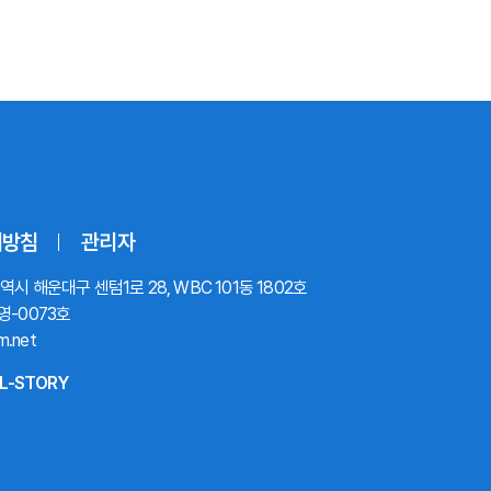
리방침
관리자
시 해운대구 센텀1로 28, WBC 101동 1802호
영-0073호
m.net
L-STORY