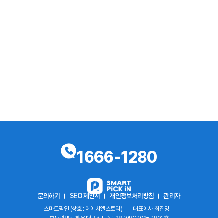
1666-1280
문의하기
SEO 제안서
개인정보처리방침
관리자
스마트픽인 (상호 : 에이치엘스토리)
대표이사 최진명
부산광역시 해운대구 센텀1로 28, WBC 101동 1802호