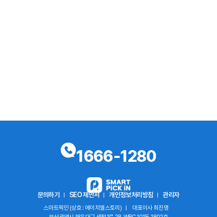
1666-1280
문의하기
SEO 제안서
개인정보처리방침
관리자
스마트픽인 (상호 : 에이치엘스토리)
대표이사 최진명
부산광역시 해운대구 센텀1로 28, WBC 101동 1802호