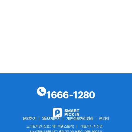
1666-1280
문의하기
SEO 제안서
개인정보처리방침
관리자
스마트픽인 (상호 : 에이치엘스토리)
대표이사 최진명
부산광역시 해운대구 센텀1로 28, WBC 101동 1802호