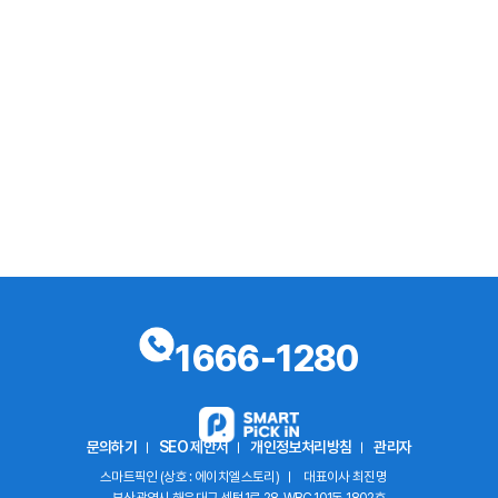
1666-1280
문의하기
SEO 제안서
개인정보처리방침
관리자
스마트픽인 (상호 : 에이치엘스토리)
대표이사 최진명
부산광역시 해운대구 센텀1로 28, WBC 101동 1802호