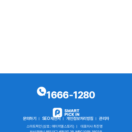
1666-1280
문의하기
SEO 제안서
개인정보처리방침
관리자
스마트픽인 (상호 : 에이치엘스토리)
대표이사 최진명
부산광역시 해운대구 센텀1로 28, WBC 101동 1802호