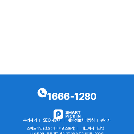
1666-1280
문의하기
SEO 제안서
개인정보처리방침
관리자
스마트픽인 (상호 : 에이치엘스토리)
대표이사 최진명
부산광역시 해운대구 센텀1로 28, WBC 101동 1802호