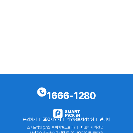
1666-1280
문의하기
SEO 제안서
개인정보처리방침
관리자
스마트픽인 (상호 : 에이치엘스토리)
대표이사 최진명
부산광역시 해운대구 센텀1로 28, WBC 101동 1802호