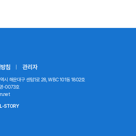
리방침
관리자
시 해운대구 센텀1로 28, WBC 101동 1802호
영-0073호
m.net
L-STORY