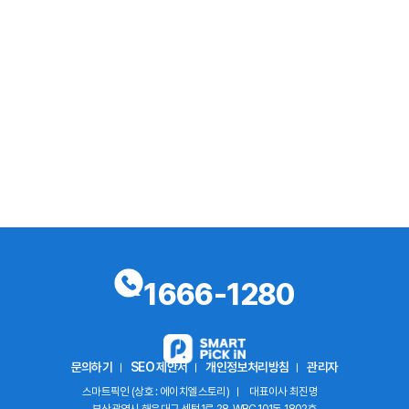
1666-1280
문의하기
SEO 제안서
개인정보처리방침
관리자
스마트픽인 (상호 : 에이치엘스토리)
대표이사 최진명
부산광역시 해운대구 센텀1로 28, WBC 101동 1802호