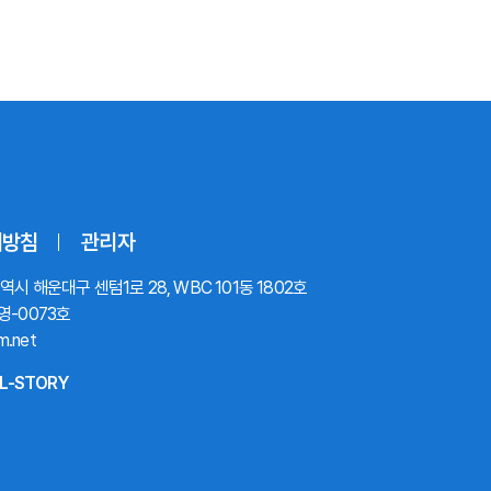
리방침
관리자
시 해운대구 센텀1로 28, WBC 101동 1802호
영-0073호
m.net
L-STORY