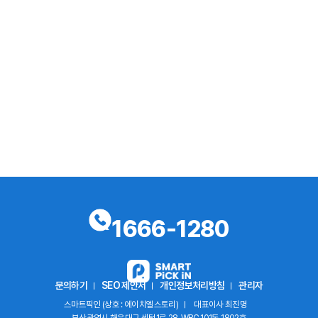
1666-1280
문의하기
SEO 제안서
개인정보처리방침
관리자
스마트픽인 (상호 : 에이치엘스토리)
대표이사 최진명
부산광역시 해운대구 센텀1로 28, WBC 101동 1802호